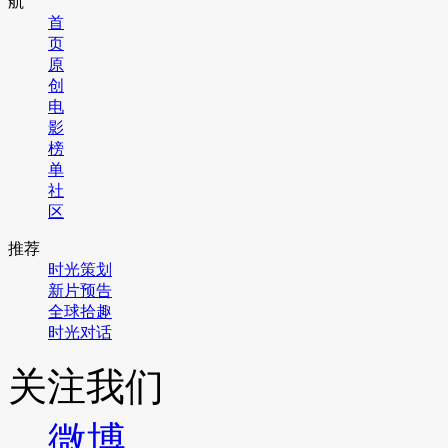
航
首
页
原
创
电
影
榜
单
社
区
推荐
时光策划
新片预告
全球拾趣
时光对话
关注我们
微博