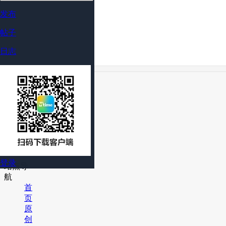
发布
帖子
日志
Mtime时光网
联系我们
站务反馈
隐私政策
社区规范
登录
站点导
航
首
页
原
创