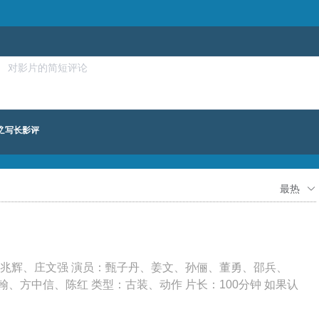
写长影评
最热
麦兆辉、庄文强 演员：甄子丹、姜文、孙俪、董勇、邵兵、
、方中信、陈红 类型：古装、动作 片长：100分钟 如果认