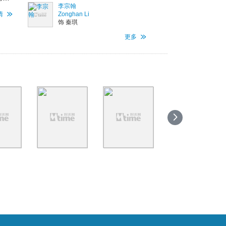
李宗翰
曹军
情
Zonghan Li
饰 秦琪
相惜
更多