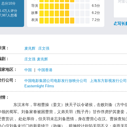
总分10分
导演
6.5分
1.4万人评分
故事
6.2分
7,987人想看
表演
7.2分
写长
导演：
麦兆辉
庄文强
编剧：
庄文强
麦兆辉
国家地区：
中国
|
中国香港
发行公司：
中国电影集团公司电影发行放映分公司
上海东方影视发行公司
Easternlight Films
剧情：
东汉末年，宰相曹操（姜文）挟天子以令诸侯，击败刘备（方中
率领的蜀军。刘备家眷被困曹营，义弟关羽（甄子丹）甘作俘虏护其妻妾
受曹赏识， 处处厚待，但关羽未忘刘备恩情，身在曹营心在汉。曹操查知
曾心仪刘备未过门的新妾绮兰（孙俪），暗施狡计欲陷关羽不义；幸而关