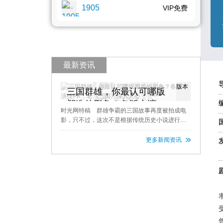
1905
VIP免费
最新资讯
三国群雄，你最认可哪版
塑造的形象？各版本演技
时光网特稿 群雄争霸的三国故事再度被拍成电
PK，老《三国》深入人心
影，只不过，这次不是根据传统历史小说进行改
编，而是以游戏迷心中的割草爽游为蓝本的“魔
改”之作—— 《真·三国无双》。 放眼这版阵
更多新闻资讯
容， 古天乐挑战战神吕布，