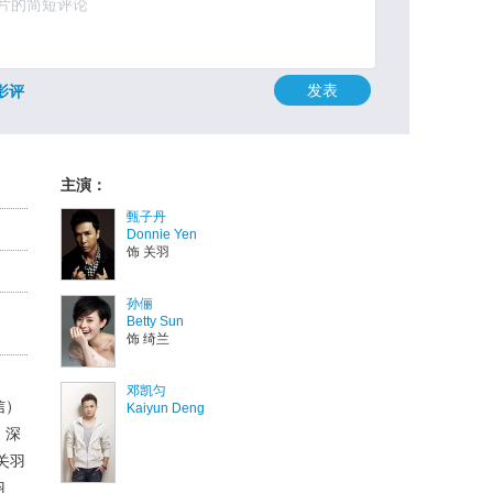
发表
影评
主演：
甄子丹
Donnie Yen
饰 关羽
孙俪
Betty Sun
饰 绮兰
邓凯匀
信）
Kaiyun Deng
，深
关羽
羽悬