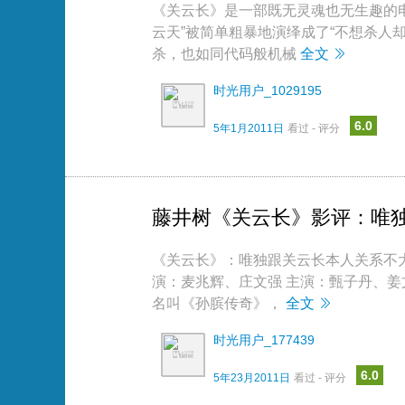
《关云长》是一部既无灵魂也无生趣的
云天”被简单粗暴地演绎成了“不想杀人
杀，也如同代码般机械
全文
时光用户_1029195
6.0
5年1月2011日
看过 - 评分
藤井树《关云长》影评：唯
《关云长》：唯独跟关云长本人关系不大
演：麦兆辉、庄文强 主演：甄子丹、姜
名叫《孙膑传奇》，
全文
时光用户_177439
6.0
5年23月2011日
看过 - 评分