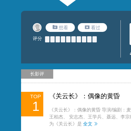
想看
看过
评分
长影评
《关云长》：偶像的黄昏
TOP
1
《关云长》：偶像的黄昏 导演/编剧：
王柏杰、 安志杰、王学兵、聂远、李宗翰
为《关云长》是
全文