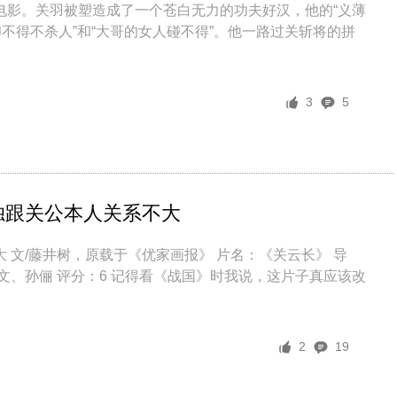
电影。关羽被塑造成了一个苍白无力的功夫好汉，他的“义薄
却不得不杀人”和“大哥的女人碰不得”。他一路过关斩将的拼
3
5
独跟关公本人关系不大
 文/藤井树，原载于《优家画报》 片名：《关云长》 导
文、孙俪 评分：6 记得看《战国》时我说，这片子真应该改
2
19