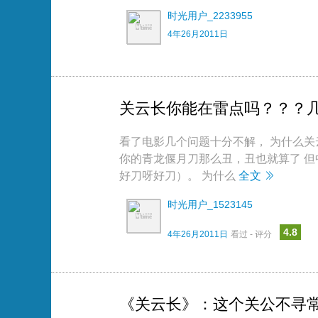
时光用户_2233955
4年26月2011日
关云长你能在雷点吗？？？
看了电影几个问题十分不解， 为什么关
你的青龙偃月刀那么丑，丑也就算了 
好刀呀好刀）。 为什么
全文
时光用户_1523145
4.8
4年26月2011日
看过 - 评分
《关云长》：这个关公不寻