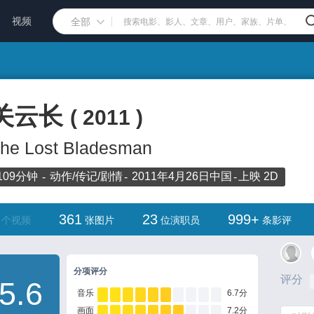
视频
全部
关云长
(
2011
)
he Lost Bladesman
109分钟
动作/
传记/
剧情
2011年4月26日
中国
上映
2D
361
23
999+
个视频
张图片
位演职员
条影评
分项评分
评分
5.6
音乐
6.7分
画面
7.2分