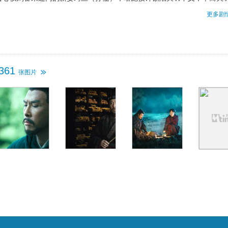
崖勒马，带绮兰杀 出曹营，过五关，斩六将，几经艰辛至黄河渡口，却中
更多剧
十面埋伏！生死关头，曹操以礼相待，情义两难存，关羽会如何面对惺惺
的最大敌人？他能否杀出重围？
361
张图片