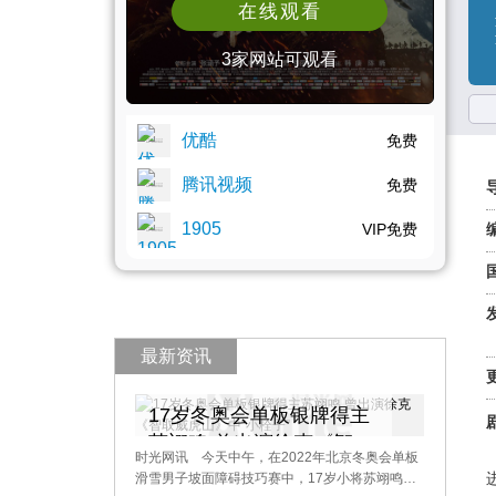
在线观看
3家网站可观看
优酷
免费
腾讯视频
免费
1905
VIP免费
最新资讯
17岁冬奥会单板银牌得主
苏翊鸣 曾出演徐克《智取
时光网讯 今天中午，在2022年北京冬奥会单板
威虎山》中“小栓子”
滑雪男子坡面障碍技巧赛中，17岁小将苏翊鸣获