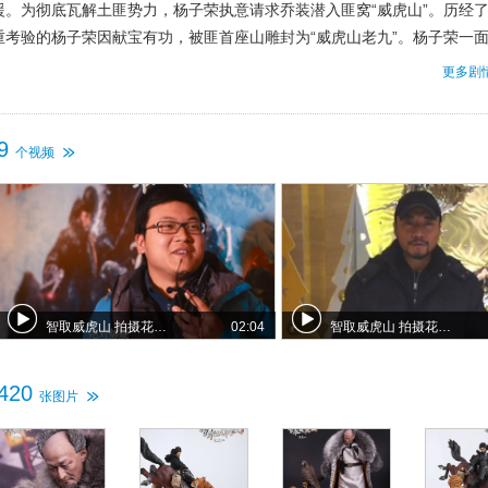
援。为彻底瓦解土匪势力，杨子荣执意请求乔装潜入匪窝“威虎山”。历经
重考验的杨子荣因献宝有功，被匪首座山雕封为“威虎山老九”。杨子荣一
八大金刚周旋，一面涉险为山下战友传出情报，而山寨中的一名神秘女子
更多剧
屡将他陷于生死绝境。被203小分队生擒的土匪联络副官栾平趁乱逃脱，
现在威虎寨中与杨子荣当面对质……座山雕寿辰“百鸡宴”上，杨子荣与203
队的战友们迎来了剿匪收网的最佳时机，一场鏖战在所难免……
9
个视频
智取威虎山 拍摄花絮之口碑视频
02:04
智取威虎山 拍摄花絮之张涵予佟丽娅庆功VCR
420
张图片