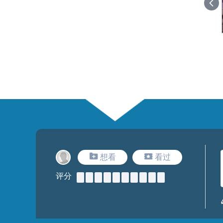
想看
看过
评分