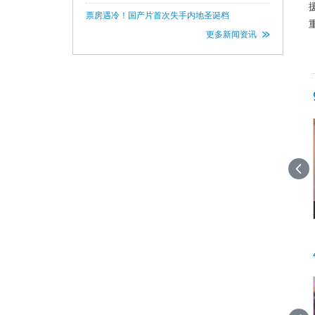
得了奥运银牌（大跳台项目获得金牌），也为中
国队在单板项目上实现了历史性突破。 在成
票房遇冷！国产片首次失手内地圣诞档
为职业运动员之前，苏翊鸣
更多新闻资讯