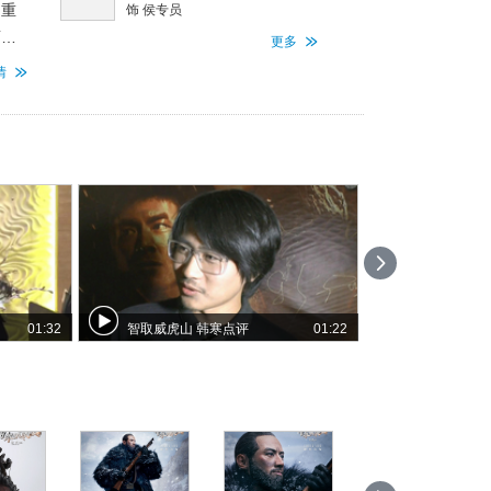
了重
饰 侯专员
面与
更多
却屡
情
竟出
小分
01:32
智取威虎山 韩寒点评
01:22