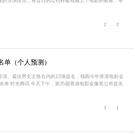
佬的导演徐克，将昔日的红色样板戏搬上了电影的银幕，革
2
2
奖名单（个人预测）
导演、最佳男女主角在内的13项提名，领跑今年香港电影金
名单 时光网讯 今天下午，第35届香港电影金像奖公布提名
1
1