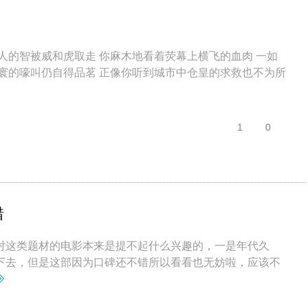
人的智被威和虎取走 你麻木地看着荧幕上横飞的血肉 一如
寰的嚎叫仍自得品茗 正像你听到城市中仓皇的求救也不为所
1
0
错
对这类题材的电影本来是提不起什么兴趣的，一是年代久
下去，但是这部因为口碑还不错所以看看也无妨啦，应该不