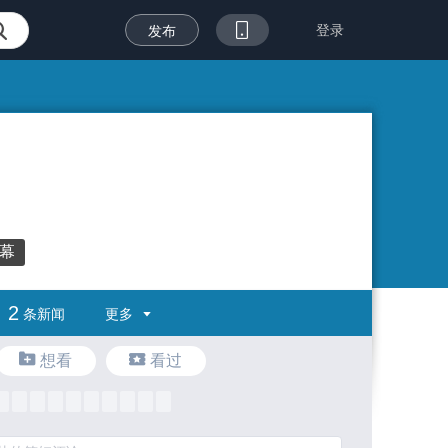
登录
发布
巨幕
2
更多
条新闻
想看
看过