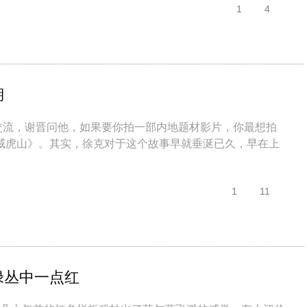
1
4
湖
内地交流，谢晋问他，如果要你拍一部内地题材影片，你最想拍
威虎山》。其实，徐克对于这个故事早就垂涎已久，早在上
1
11
绿丛中一点红