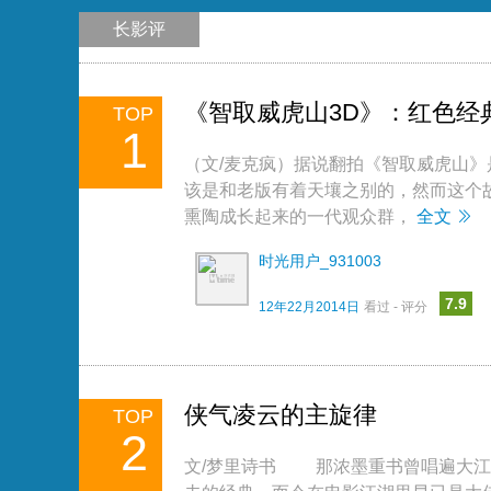
长影评
《智取威虎山3D》：红色经
TOP
1
（文/麦克疯）据说翻拍《智取威虎山
该是和老版有着天壤之别的，然而这个
熏陶成长起来的一代观众群，
全文
时光用户_931003
7.9
12年22月2014日
看过 - 评分
侠气凌云的主旋律
TOP
2
文/梦里诗书 那浓墨重书曾唱遍大江