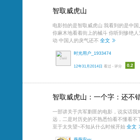
智取威虎山
电影拍的是智取威虎山 我看到的是中国
你麻木地看着街上的械斗 你听到惨绝人
动 中国人的戾气还不
全文
时光用户_1933474
0.2
12年31月2014日
看过 - 评分
智取威虎山：一个字：还不
一部讲关于共军剿匪的电影，说实话我
远，二是对历史的不熟悉怕看不懂看不
至于太失望~不知从什么时候开始
全文
薇薇安vv