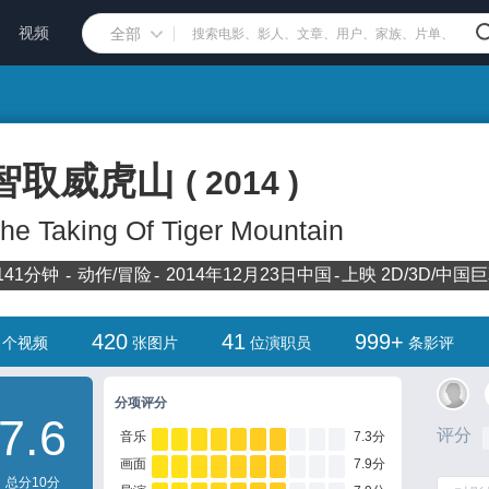
视频
全部
智取威虎山
(
2014
)
he Taking Of Tiger Mountain
141分钟
动作/
冒险
2014年12月23日
中国
上映
2D/3D/中国
420
41
999+
个视频
张图片
位演职员
条影评
分项评分
7.6
评分
音乐
7.3分
画面
7.9分
总分10分