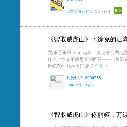
8.0
12年27月2014日
看过 - 评分
《智取威虎山》：徐克的江
文/杀手里昂Leon 当年，徐克来到
什么？徐克不假思索的回答——《智取
世纪70年代在美国读书
全文
时光用户_3004768
12年25月2014日
《智取威虎山》佟丽娅：万