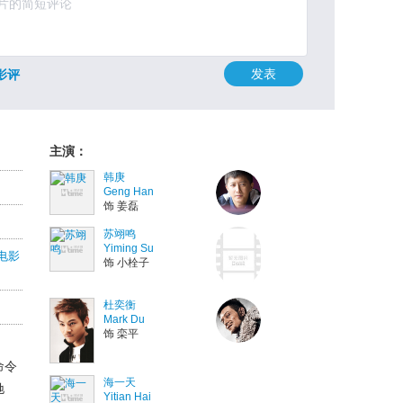
发表
影评
主演：
韩庚
Geng Han
饰 姜磊
苏翊鸣
Yiming Su
电影
饰 小栓子
杜奕衡
Mark Du
饰 栾平
命令
海一天
驰
Yitian Hai