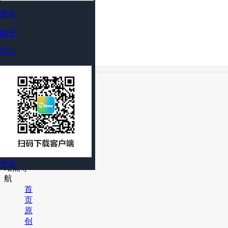
发布
帖子
日志
Mtime时光网
联系我们
站务反馈
隐私政策
社区规范
登录
站点导
航
首
页
原
创