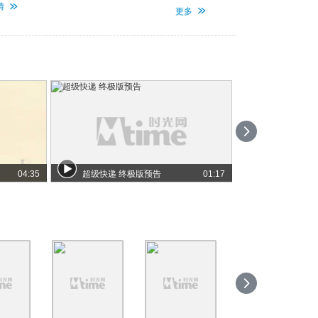
志斗
情
更多
04:35
超级快递 终极版预告
01:17