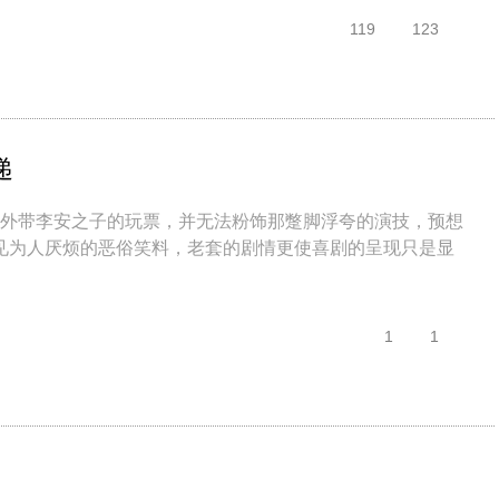
119
123
递
带李安之子的玩票，并无法粉饰那蹩脚浮夸的演技，预想
见为人厌烦的恶俗笑料，老套的剧情更使喜剧的呈现只是显
1
1