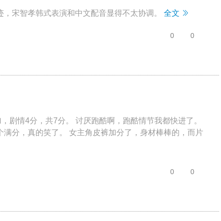
迹，宋智孝韩式表演和中文配音显得不太协调。
全文
0
0
加，剧情4分，共7分。 讨厌跑酷啊，跑酷情节我都快进了。
个满分，真的笑了。 女主角皮裤加分了，身材棒棒的，而片
0
0