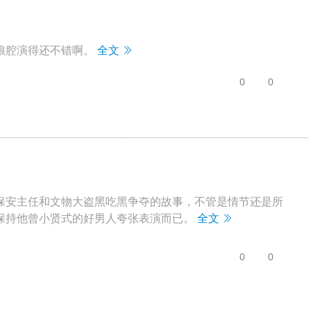
娘腔演得还不错啊。
全文
0
0
保安主任和文物大盗黑吃黑争夺的故事，不管是情节还是所
保持他曾小贤式的好男人夸张表演而已。
全文
0
0