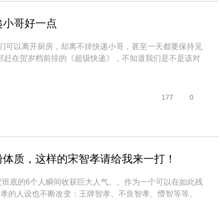
递小哥好一点
我们可以离开厨房，却离不掉快递小哥，甚至一天都要保持见
部赶在贺岁档前排的《超级快递》，不知道我们是不是该对
177
0
粉体质，这样的宋智孝请给我来一打！
，固定班底的6个人瞬间收获巨大人气。。作为一个可以在如此残
智孝的人设也不断改变：王牌智孝、不良智孝、懵智等等。