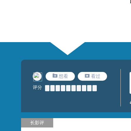
想看
看过
评分
长影评