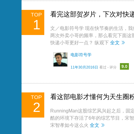
看完这部贺岁片，下次对快
TOP
1
文／电影符号学 现在快节奏的生活，
两次外卖小哥的频率，那么看完下面这
快递小哥更好一点？ 纵观下
全文
电影符号学
9.0
11年30月2016日
看过 - 评分
看这部电影才懂何为天生圈
TOP
2
RunningMan这股综艺风兴起之后
酷的环境下存活了6年的综艺节目，宋
宋智孝如今这么火
全文