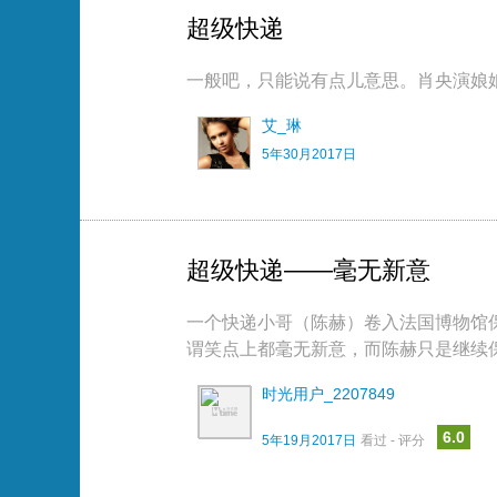
超级快递
一般吧，只能说有点儿意思。肖央演娘
艾_琳
5年30月2017日
超级快递——毫无新意
一个快递小哥（陈赫）卷入法国博物馆
谓笑点上都毫无新意，而陈赫只是继续
时光用户_2207849
6.0
5年19月2017日
看过 - 评分