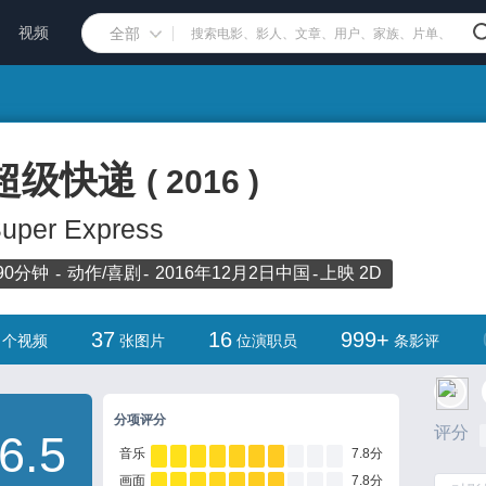
视频
全部
超级快递
(
2016
)
uper Express
90分钟
动作/
喜剧
2016年12月2日
中国
上映
2D
37
16
999+
个视频
张图片
位演职员
条影评
分项评分
评分
6.5
音乐
7.8分
画面
7.8分