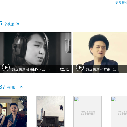
伙以加里（大卫·贝尔 饰）为首的身手非凡的国际大盗团伙争分夺秒、斗
更多剧
勇……
5
个视频
超级快递 插曲MV《Say Goodbye》（演唱：周笔畅）
02:41
超级快递 推广曲《有你的快递》MV（演唱者：赵英俊）
37
张图片