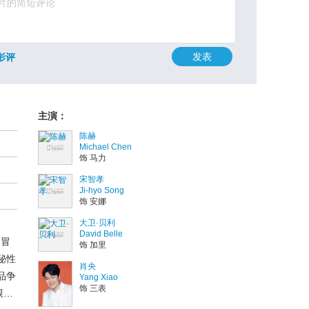
发表
影评
主演：
陈赫
Michael Chen
饰 马力
宋智孝
Ji-hyo Song
饰 安娜
大卫·贝利
David Belle
的冒
饰 加里
秘性
肖央
品争
Yang Xiao
饰 三表
跟一