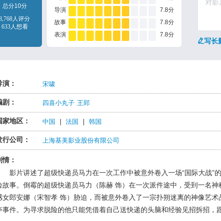
总分10分
导演
7.8分
8,768人评分
故事
7.8分
633人想看
表演
7.8分
写长
导演：
宋啸
编剧：
四喜小丸子
王郢
国家地区：
中国
|
法国
|
韩国
发行公司：
上海基美影业股份有限公司
剧情：
影片讲述了超级快递员马力在一次工作中被意外卷入一场“国际大战”
险故事。倒霉的超级快递员马力（陈赫 饰）在一次派件途中，受到一名神
感女郎安娜（宋智孝 饰）胁迫，而被意外卷入了一宗扑朔迷离的神像艺术
夺事件。为寻求脱险的他只能凭借着自己送快递的头脑和经验见招拆招，