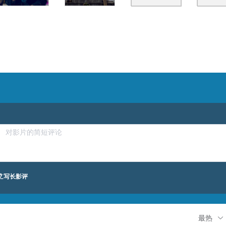
写长影评
最热