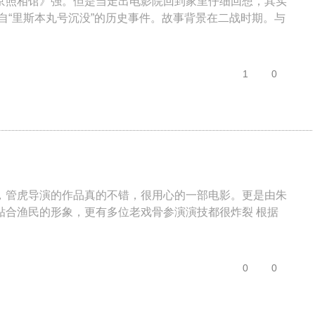
京照相馆》强。但是当走出电影院回到家里仔细回想，其实
自“里斯本丸号沉没”的历史事件。故事背景在二战时期。与
1
0
，管虎导演的作品真的不错，很用心的一部电影。更是由朱
贴合渔民的形象，更有多位老戏骨参演演技都很炸裂 根据
0
0