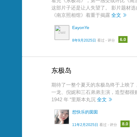
看完《东极岛》，第一感受或许比《南
这部片子还是让人失望了。 影片题材选
《南京照相馆》着重于揭露
全文
EayonYe
6.0
8年9月2025日
看过 - 评分
东极岛
期待了一整个夏天的东极岛终于上映了
一龙、倪妮和三石弟弟主演，造型都很
1942 年 “里斯本丸沉
全文
想快乐的囡囡
8.0
11年2月2025日
看过 - 评分