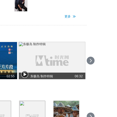
更多
02:55
东极岛 制作特辑
06:32