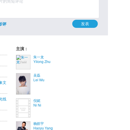
发表
影评
主演：
朱一龙
Yilong Zhu
吴磊
Lei Wu
象文
光线
倪妮
Ni Ni
杨皓宇
Haoyu Yang