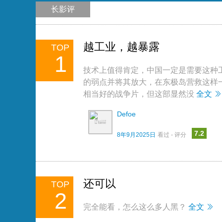
长影评
越工业，越暴露
TOP
1
技术上值得肯定，中国一定是需要这种
的弱点并将其放大，在东极岛营救这样
相当好的战争片，但这部显然没
全文
Defoe
7.2
8年9月2025日
看过 - 评分
还可以
TOP
2
完全能看，怎么这么多人黑？
全文