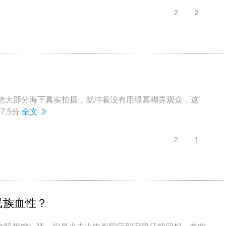
2
2
着绝大部分海下真实拍摄，就冲着没有用绿幕糊弄观众，这
.5分
全文
2
1
民族血性？