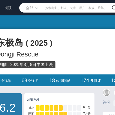
视频
全部
东极岛
(
2025
)
ongji Rescue
剧情
2025年8月8日
中国
上映
63
18
174
1
个视频
张图片
位演职员
条影评
分项评分
评分
6.2
音乐
6.8分
画面
7.4分