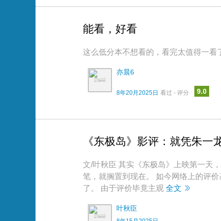
能看，好看
这么低分本不想看的，看完太值得一看
亦晨6
9.0
8年20月2025日
看过 - 评分
《东极岛》影评：就凭朱一
文/叶秋臣 其实《东极岛》上映第一天
笔，就搁置到现在。 如今网络上的评
了。 由于评价毕竟主观
全文
叶秋臣
8年15月2025日