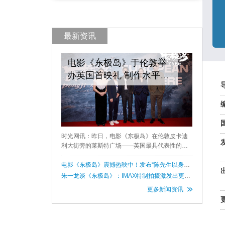
最新资讯
电影《东极岛》于伦敦举
办英国首映礼 制作水平获
赞“看到了中国电影的无限
可能”
时光网讯：昨日，电影《东极岛》在伦敦皮卡迪
利大街旁的莱斯特广场——英国最具代表性的文
化地标之一，举办英国首映礼。导演费振翔，出
品人及总制片人梁静，携演员朱一龙、倪妮、威
电影《东极岛》震撼热映中！发布“陈先生以身做
炬”正片片段
廉·富兰克林·米勒现身映后互动现
朱一龙谈《东极岛》：IMAX特制拍摄激发出更加
细腻到位的表演
更多新闻资讯