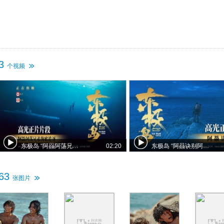
3
个视频
东极岛 “阿赑阿荡兄弟海底追逐”正片片段
02:20
东极岛 “阿赑诀别阿荡”正片片段
63
张图片