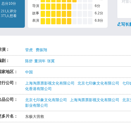
总分10分
导演
6分
211人评分
故事
6.2分
375人想看
表演
6.8分
写长
导演：
管虎
费振翔
编剧：
陈舒
董润年
张冀
国家地区：
中国
发行公司：
上海淘票票影视文化有限公司
北京七印象文化有限公司
七印
化香港有限公司
出品公司：
北京七印象文化有限公司
上海淘票票影视文化有限公司
北京
影业有限公司
更多片名：
东极大营救