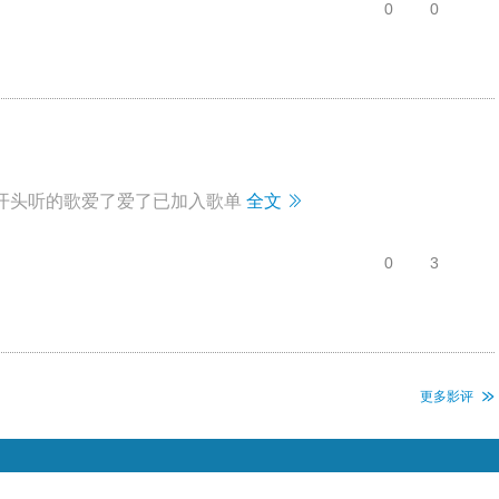
0
0
n开头听的歌爱了爱了已加入歌单
全文
0
3
更多影评