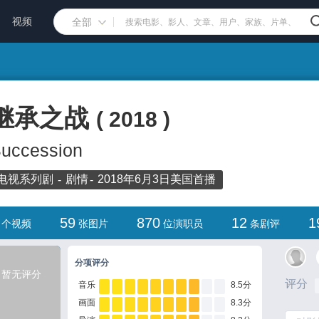
视频
全部
继承之战
(
2018
)
uccession
电视系列剧
剧情
2018年6月3日
美国首播
59
870
12
1
个视频
张图片
位演职员
条剧评
分项评分
暂无评分
评分
音乐
8.5分
画面
8.3分