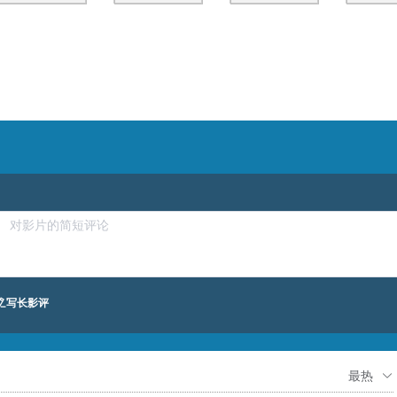
写长影评
最热