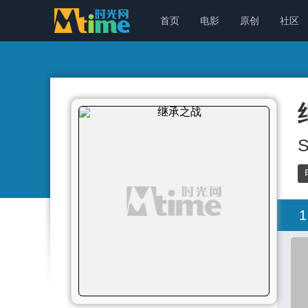
首页
电影
原创
社区
S
1