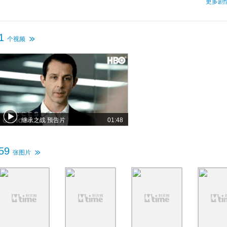
更多剧
1
个视频
继承之战 预告片
01:48
59
张图片