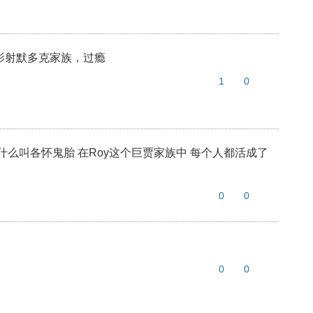
影射默多克家族，过瘾
1
0
什么叫各怀鬼胎 在Roy这个巨贾家族中 每个人都活成了
0
0
0
0