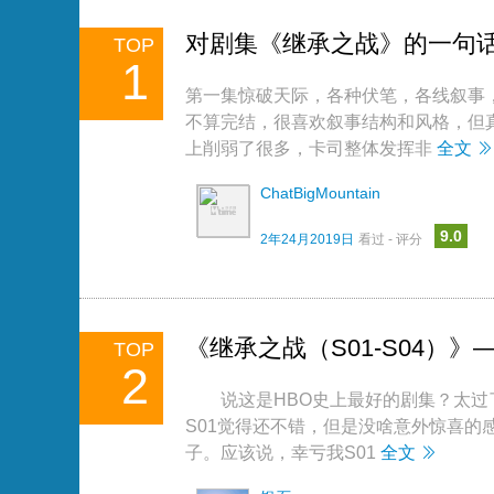
对剧集《继承之战》的一句
TOP
1
第一集惊破天际，各种伏笔，各线叙事
不算完结，很喜欢叙事结构和风格，但
上削弱了很多，卡司整体发挥非
全文
ChatBigMountain
9.0
2年24月2019日
看过 - 评分
《继承之战（S01-S04）》
TOP
2
说这是HBO史上最好的剧集？太过
S01觉得还不错，但是没啥意外惊喜
子。应该说，幸亏我S01
全文