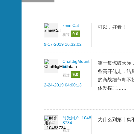
xminiCat
可以，好看！
9.0
看过
9-17-2019 16:32:02
ChatBigMount
第一集惊破天际
ain
些高开低走，结
9.0
看过
的商战细节却不
2-24-2019 04:00:13
体发挥非……
时光用户_1048
为什么到第十集
8734
看过