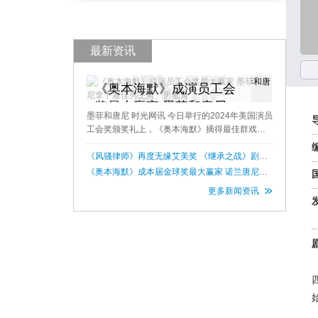
最新资讯
《奥本海默》成演员工会
奖最大赢家 墨菲和唐尼拿
墨菲和唐尼 时光网讯 今日举行的2024年美国演员
下最佳男主角、男配角
工会奖颁奖礼上，《奥本海默》摘得最佳群戏
奖，加上早前的导演工会最佳导演奖，该片距离
奥斯卡最终登顶越来越近。 基里·安墨菲凭借《奥
《风骚律师》再度无缘艾美奖 《继承之战》剧情
类连庄成功
本海默》获得影帝，莉莉
《奥本海默》成本届金球奖最大赢家 诺兰唐尼墨
菲均获奖 艾玛斯通再获金球影后
更多新闻资讯