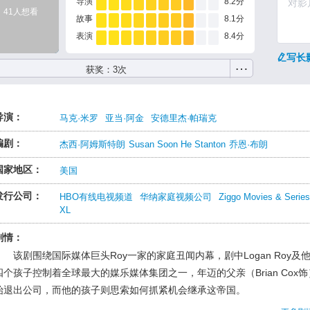
导演
8.2分
41人想看
故事
8.1分
表演
8.4分
写长
…
获奖：3次
导演：
马克·米罗
亚当·阿金
安德里杰·帕瑞克
编剧：
杰西·阿姆斯特朗
Susan Soon He Stanton
乔恩·布朗
国家地区：
美国
发行公司：
HBO有线电视频道
华纳家庭视频公司
Ziggo Movies & Series
XL
剧情：
该剧围绕国际媒体巨头Roy一家的家庭丑闻内幕，剧中Logan Roy及
四个孩子控制着全球最大的媒乐媒体集团之一，年迈的父亲（Brian Cox饰
始退出公司，而他的孩子则思索如何抓紧机会继承这帝国。