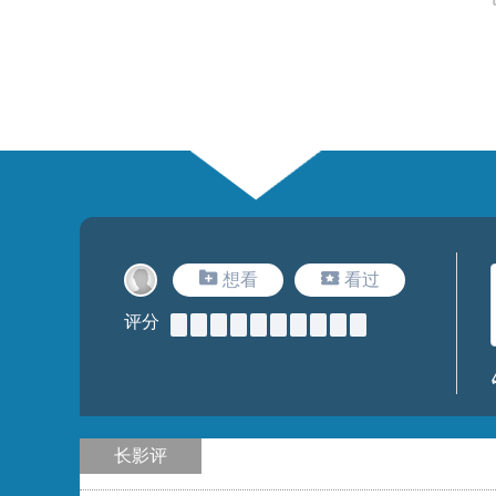
想看
看过
评分
长影评