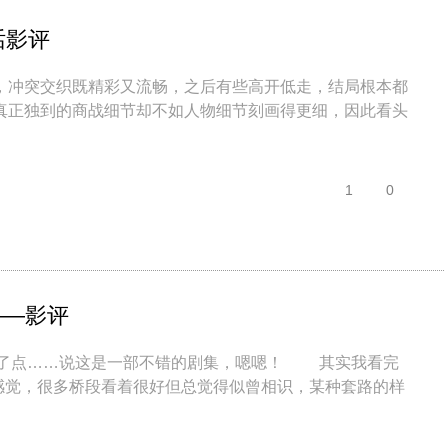
话影评
，冲突交织既精彩又流畅，之后有些高开低走，结局根本都
真正独到的商战细节却不如人物细节刻画得更细，因此看头
1
0
——影评
了点……说这是一部不错的剧集，嗯嗯！ 其实我看完
的感觉，很多桥段看着很好但总觉得似曾相识，某种套路的样