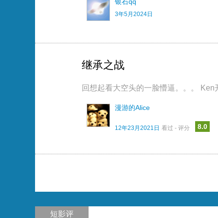
银石qq
3年5月2024日
继承之战
回想起看大空头的一脸懵逼。。。 Ke
漫游的Alice
8.0
12年23月2021日
看过 - 评分
短影评