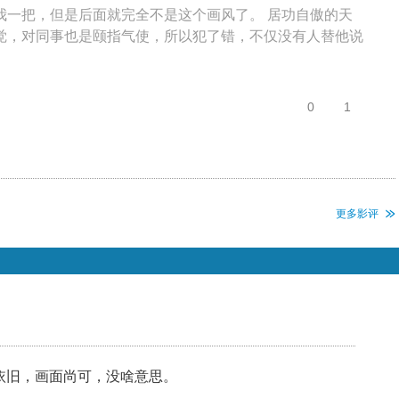
我一把，但是后面就完全不是这个画风了。 居功自傲的天
觉，对同事也是颐指气使，所以犯了错，不仅没有人替他说
0
1
更多影评
依旧，画面尚可，没啥意思。