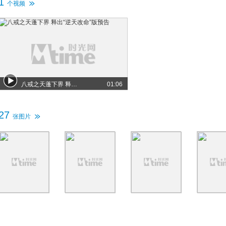
1
个视频
八戒之天蓬下界 释出“逆天改命”版预告
01:06
27
张图片