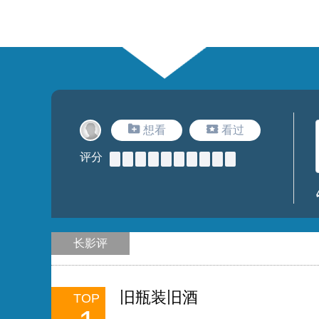
想看
看过
评分
长影评
旧瓶装旧酒
TOP