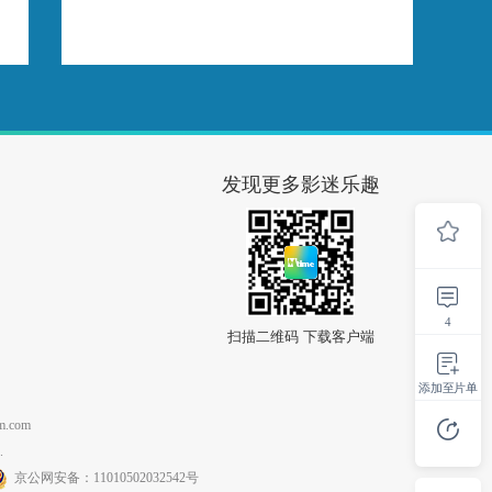
发现更多影迷乐趣
4
扫描二维码 下载客户端
添加至片单
.com
.
京公网安备：11010502032542号