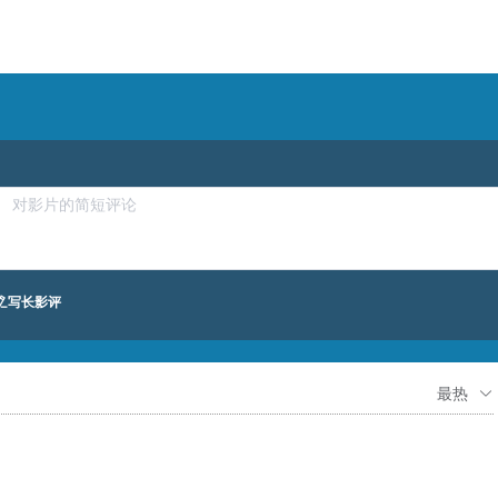
写长影评
最热