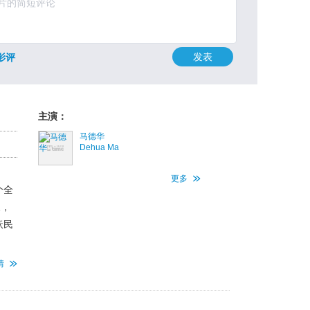
发表
影评
主演：
马德华
Dehua Ma
更多
个全
象，
妖民
情