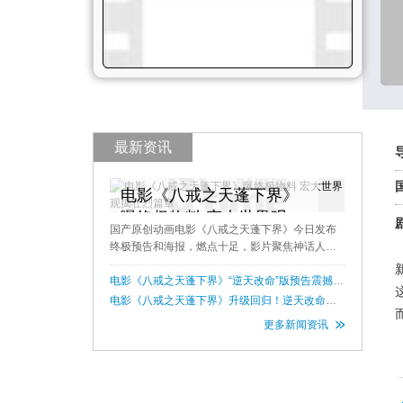
最新资讯
电影《八戒之天蓬下界》
曝终极物料 宏大世界观揭
国产原创动画电影《八戒之天蓬下界》今日发布
壮烈篇章
终极预告和海报，燃点十足，影片聚焦神话人物
天蓬元帅的命运转折与信仰重构。该片由何冉昊
执导，李力持担任特别顾问，张磊、季冠霖、赵
‌电影《八戒之天蓬下界》“逆天改命”版预告震撼发
布，7月11日燃爆暑期档！
明洲等实力派配音演员倾情加盟，共
电影《八戒之天蓬下界》升级回归！逆天改命定
档 7 月 11 日
更多新闻资讯