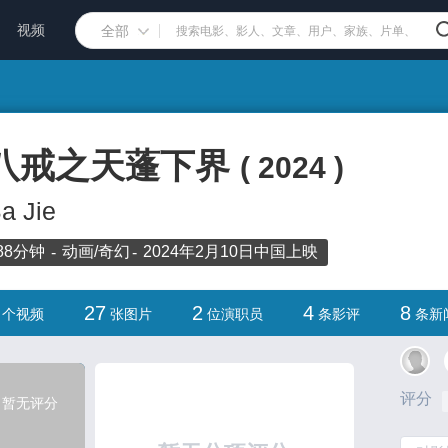
视频
全部
八戒之天蓬下界
(
2024
)
a Jie
88分钟
动画/
奇幻
2024年2月10日
中国
上映
27
2
4
8
个视频
张图片
位演职员
条影评
条新
评分
暂无评分