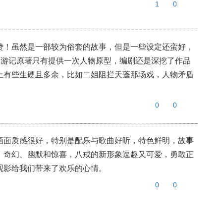
1
0
赞！虽然是一部较为俗套的故事，但是一些设定还蛮好，
个西游记原著只有提供一次人物原型，编剧还是深挖了作品
上有些生硬且多余，比如二姐阻拦天蓬那场戏，人物矛盾
0
0
画面质感很好，特别是配乐与歌曲好听，特色鲜明，故事
，奇幻、幽默和惊喜，八戒的新形象逗趣又可爱，勇敢正
观影给我们带来了欢乐的心情。
0
0