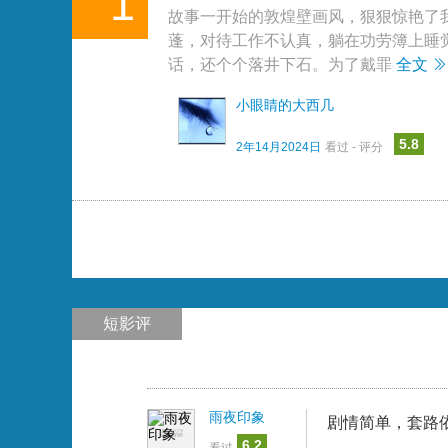
1
故事一开始的敦煌壁画风，狠狠惊艳了
蓬，对待工作不认真，躺在功劳簿上睡
话，还个个落井下石。为了戴罪
全文
小眼睛的大西几
5.8
2年14月2024日
看过 - 评分
短影评
雨夜印象
剧情简单，套路
6.2
看过