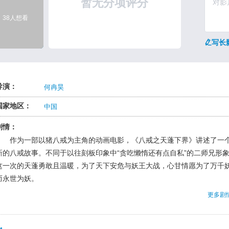
暂无分项评分
38人想看
写长
导演：
何冉昊
国家地区：
中国
剧情：
作为一部以猪八戒为主角的动画电影，《八戒之天蓬下界》讲述了一
新的八戒故事。不同于以往刻板印象中“贪吃懒惰还有点自私”的二师兄形
这一次的天蓬勇敢且温暖，为了天下安危与妖王大战，心甘情愿为了万千
而永世为妖。
更多剧