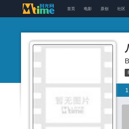
首页
电影
原创
社区
B
1