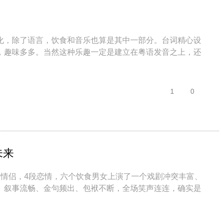
化，除了语言，饮食和音乐也算是其中一部分。台词精心设
，趣味多多。当然这种乐趣一定是建立在粤语发音之上，还
1
0
未来
对情侣，4段恋情，六个饮食男女上演了一个戏剧冲突丰富、
。叙事流畅、金句频出、包袱不断，全场笑声连连，确实是