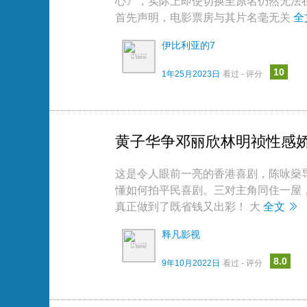
心》，实际上即使切换至原名仍然无法
首先声明，电影票房与其片名毫无关
全
伊比利亚的7
10
1年25月2023日
看过 - 评分
黄子华争邓丽欣林明祯性感
这是令人眼前一亮的香港喜剧，陈咏燊
懂如何拍平民喜剧。三对主角同住一屋
真正做到了既省钱又出彩！ 大
全文
释凡影视
8.0
9年10月2022日
看过 - 评分