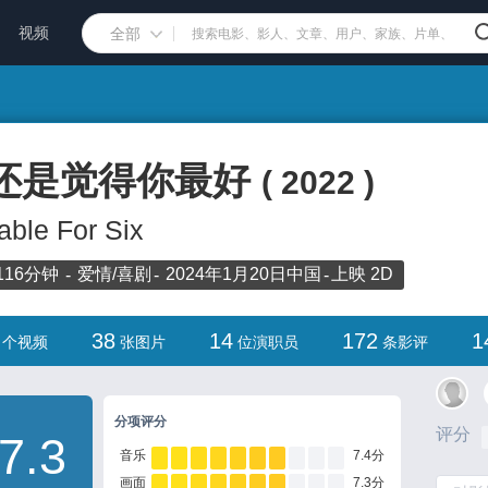
视频
全部
还是觉得你最好
(
2022
)
able For Six
116分钟
爱情/
喜剧
2024年1月20日
中国
上映
2D
38
14
172
1
个视频
张图片
位演职员
条影评
分项评分
评分
7.3
音乐
7.4分
画面
7.3分