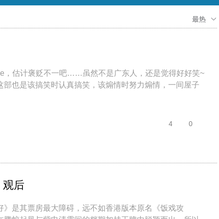
最热
yle，估计褒贬不一吧……虽然不是广东人，还是觉得好好笑~
这部也是该搞笑时认真搞笑，该煽情时努力煽情，一间屋子
4
0
》观后
好》是其票房最大障碍，远不如香港版本原名《饭戏攻