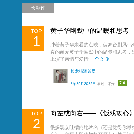
长影评
黄子华幽默中的温暖和思考
TOP
1
冲着黄子华来看的点映，偏舞台剧风st
真的超爱黄子华幽默中的温暖和思考，
上演了亲情与爱情，
全文
捡龙猫滴饭团
7.0
8年29月2022日
看过 - 评分
向左或向右——《饭戏攻心
TOP
2
很多观众吐槽内地片名《还是觉得你最