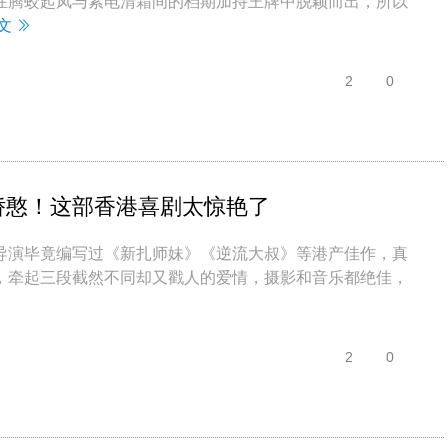
在腾蛟起凤与紫电清霜间的档期加持王牌中脱颖而出，所以
文
2
0
娇憨！这部香港喜剧太惊艳了
导演毕竟编写过《新扎师妹》《逆流大叔》等港产佳作，真
，牵起三段截然不同却又戳人的爱情，摄影和音乐都绝佳，
2
0