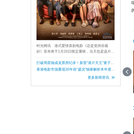
时光网讯 港式爱情喜剧电影《还是觉得你最
好》宣布将于1月20日限定重映，当天也是该片公
开放映520天的纪念日。影片发布重映定档海报及
预告。 电影《还是觉得你最好》讲述了大哥前女
打破周星驰成龙票房纪录！新晋“港片天王”黄子华
何许人？
友Monica（邓丽欣
香港电影市场重现30年前“盛况”独家解析本年度四
部大卖港片
更多新闻资讯