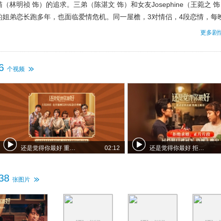
喵（林明祯 饰）的追求。三弟（陈湛文 饰）和女友Josephine（王菀之 饰
的姐弟恋长跑多年，也面临爱情危机。同一屋檐，3对情侣，4段恋情，每
齐开餐的相聚渐渐演变成饭桌修罗场，啼笑不停。面对旧爱与新欢，大哥
更多剧
何选择？大家努力维持的这个家，又该何去何从？
6
个视频
还是觉得你最好 重映定档预告
02:12
还是觉得你最好 拒婚片段
38
张图片