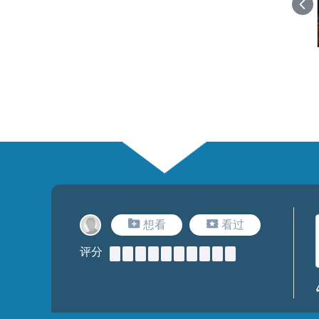
想看
看过
评分