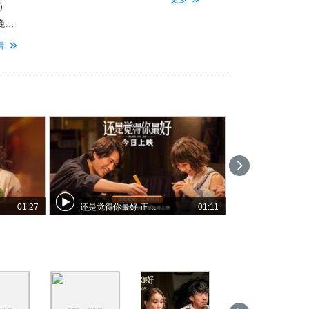
）
晚人
将做
情
01:27
还是觉得你最好 正片片段
01:11