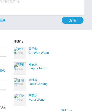
发表
影评
主演：
黄子华
Chi Wah Wong
邓丽欣
Stephy Tang
限公
张继聪
Louis Cheung
王菀之
Ivana Wong
的喵
更多