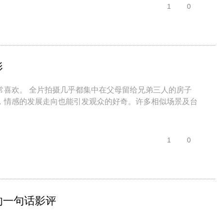
1
0
影
常喜欢。 全片拍摄几乎都集中在父母留给兄弟三人的房子
，情感的发展走向也能引发观众的好奇。许多相似场景及台
1
0
的一句话影评