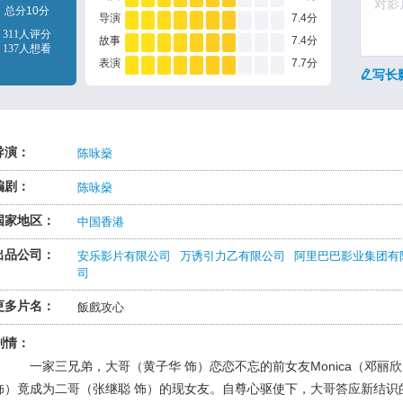
总分10分
导演
7.4分
311人评分
故事
7.4分
137人想看
表演
7.7分
写长
导演：
陈咏燊
编剧：
陈咏燊
国家地区：
中国香港
出品公司：
安乐影片有限公司
万诱引力乙有限公司
阿里巴巴影业集团有
司
更多片名：
飯戲攻心
剧情：
一家三兄弟，大哥（黄子华 饰）恋恋不忘的前女友Monica（邓丽欣
饰）竟成为二哥（张继聪 饰）的现女友。自尊心驱使下，大哥答应新结识