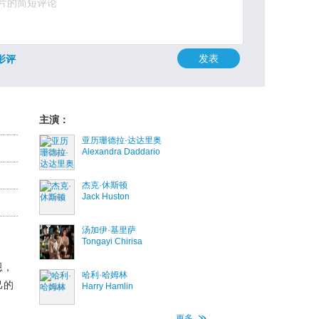
发表
影评
主演：
亚历珊德拉·达达里奥
Alexandra Daddario
杰克·休斯顿
Jack Huston
汤加伊·基里萨
Tongayi Chirisa
恩，
哈利·哈姆林
己的
Harry Hamlin
更多