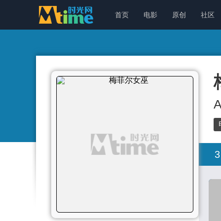
首页
电影
原创
社区
A
3