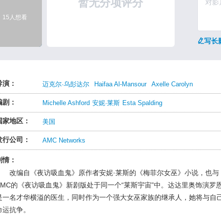
暂无分项评分
15人想看
写长
导演：
迈克尔·乌彭达尔
Haifaa Al-Mansour
Axelle Carolyn
编剧：
Michelle Ashford
安妮·莱斯
Esta Spalding
国家地区：
美国
发行公司：
AMC Networks
剧情：
改编自《夜访吸血鬼》原作者安妮·莱斯的《梅菲尔女巫》小说，也与
AMC的《夜访吸血鬼》新剧版处于同一个“莱斯宇宙”中。达达里奥饰演罗
是一名才华横溢的医生，同时作为一个强大女巫家族的继承人，她将与自
命运抗争。