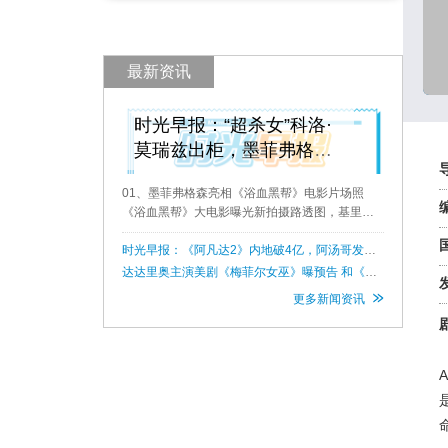
最新资讯
时光早报：“超杀女”科洛·
莫瑞兹出柜，墨菲弗格森
亮相《浴血黑帮》电影片
01、墨菲弗格森亮相《浴血黑帮》电影片场照
场照
《浴血黑帮》大电影曝光新拍摄路透图，基里安·
墨菲亮相，新加盟的丽贝卡·弗格森也登场。 02、
《花园墙外》开播10周年发短片 《花园墙外》开
时光早报：《阿凡达2》内地破4亿，阿汤哥发
《碟中谍7》跳飞机花絮，索尼蜘蛛侠宇宙将拍反
播10周年，阿德曼
达达里奥主演美剧《梅菲尔女巫》曝预告 和《夜
派催眠骗子
访吸血鬼》同处一个宇宙
更多新闻资讯