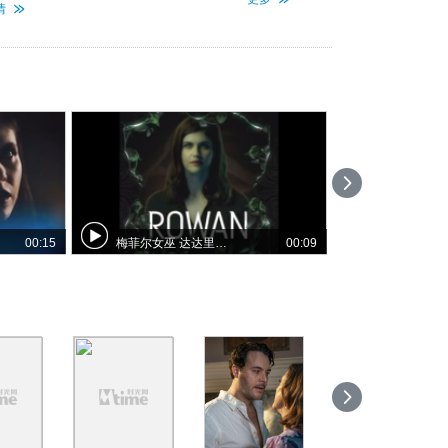
情
00:15
梅菲尔女巫 达达里奥宣传预告
00:09