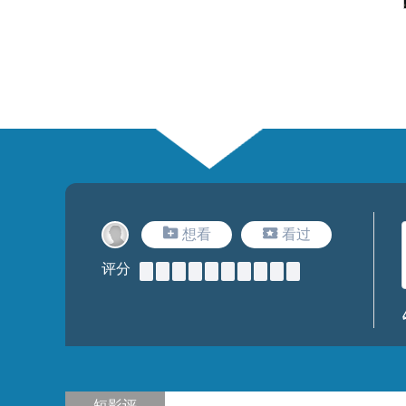
想看
看过
评分
短影评