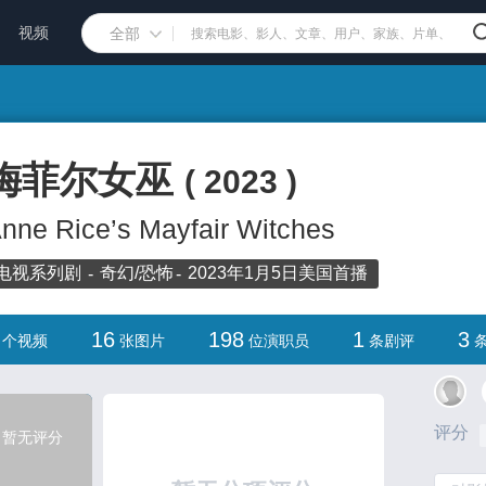
视频
全部
梅菲尔女巫
(
2023
)
nne Rice’s Mayfair Witches
电视系列剧
奇幻/
恐怖
2023年1月5日
美国首播
16
198
1
3
个视频
张图片
位演职员
条剧评
条
评分
暂无评分