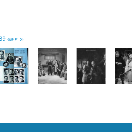
也参与其中。黑旗军四面楚歌，连受重创，宋景诗的母亲及妻子也与其他
黑旗军家属一起被杀害。但宋景诗并不屈服，说服众将士，率部渡过黄河
太平军，与兄弟部队一起继续打击清军和外来侵略者。
39
张图片