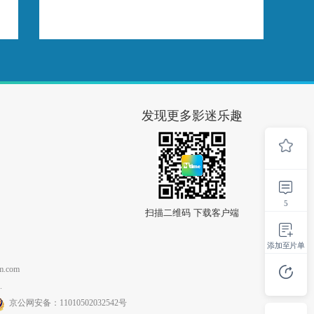
发现更多影迷乐趣
5
扫描二维码 下载客户端
添加至片单
.com
.
京公网安备：11010502032542号