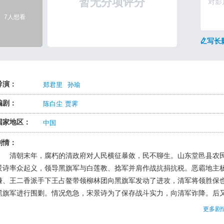
暂无分项评分
7人想看
写长
导演：
郑君里
孙瑜
编剧：
陈白尘
贾霁
国家地区：
中国
剧情：
清朝末年，腐朽的清政府对人民横征暴敛，民不聊生。山东堂邑县农
景诗率众起义，领导黑旗军与白莲教、捻军并肩作战抗捐抗税。恶霸地主
谦、王二香派手下王占鳌带领柳林团向黑旗军发动了进攻，清军将领胜保
黑旗军进行围剿。情况危急，宋景诗为了保存战斗实力，向清军诈降。后
住机会重新拉起队伍，由陕西打回山东，打败了柳林团，并将地主杨鸣谦
更多剧
死。但朝廷随后派来了僧格林沁镇压黑旗军，英帝国主义的洋枪队及地主