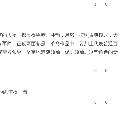
1
0
有的人物，都显得鲁莽、冲动，易怒。按照古典模式，大
有军师，正反两面都是。革命作品中，要加上代表普通百
渴望被领导，坚定地追随领袖、保护领袖。这些角色的妻
0
0
不错,值得一看
0
0