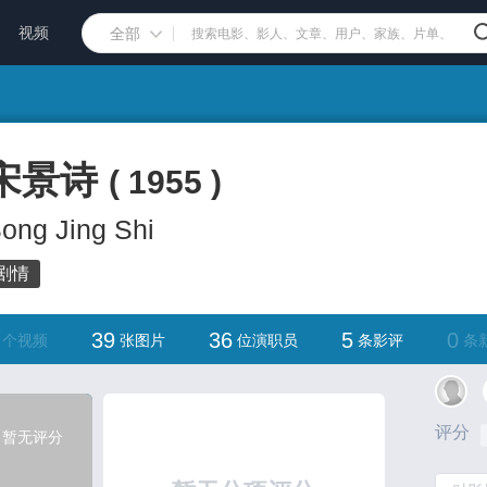
视频
全部
宋景诗
(
1955
)
ong Jing Shi
剧情
39
36
5
0
个视频
张图片
位演职员
条影评
条
评分
暂无评分