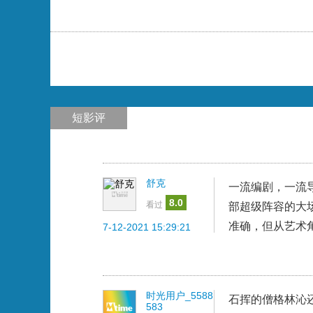
短影评
舒克
一流编剧，一流导
8.0
看过
部超级阵容的大
准确，但从艺术
7-12-2021 15:29:21
时光用户_5588
石挥的僧格林沁
583