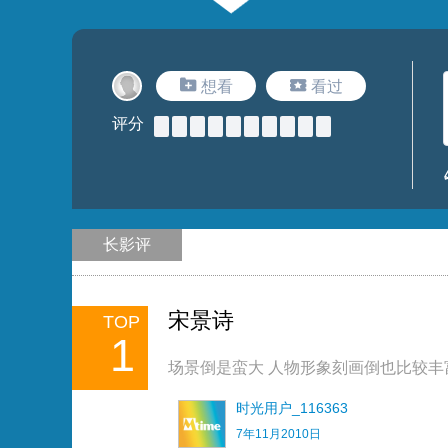
想看
看过
评分
长影评
宋景诗
TOP
1
场景倒是蛮大 人物形象刻画倒也比较丰
时光用户_116363
7年11月2010日