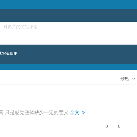
写长影评
最热
富 只是感觉整体缺少一定的意义
全文
0
0