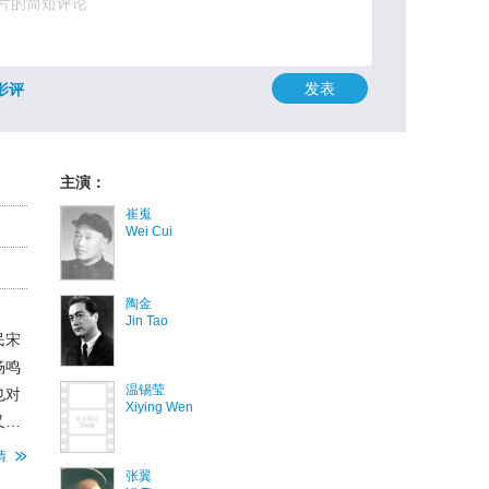
发表
影评
主演：
崔嵬
Wei Cui
陶金
Jin Tao
民宋
杨鸣
温锡莹
也对
Xiying Wen
又抓
处
情
武装
张翼