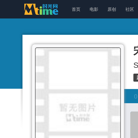
首页
电影
原创
社区
S
0