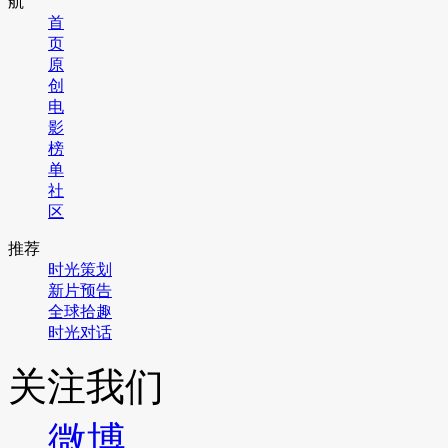
航
首
页
原
创
电
影
榜
单
社
区
推荐
时光策划
新片预告
全球拾趣
时光对话
关注我们
微博